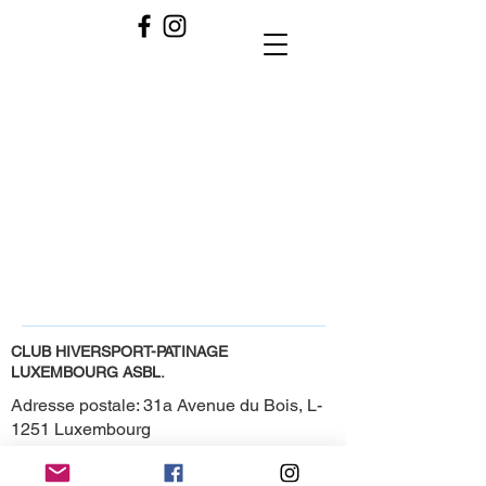
CODE OF CONDUCT
REGLEMENT D'ORDRE
INTERIEUR
CLUB HIVERSPORT-PATINAGE
LUXEMBOURG ASBL.
Adresse postale: 31a Avenue du Bois, L-
1251 Luxembourg
R.C.S. Luxembourg F5319
BCEELULL LU13
0019 3555 9689 2000